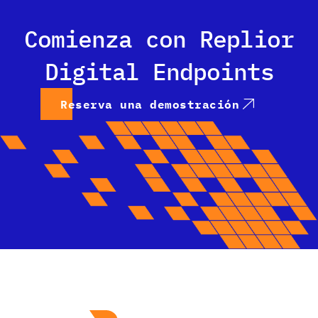
Comienza con Replior
Digital Endpoints
Reserva una demostración